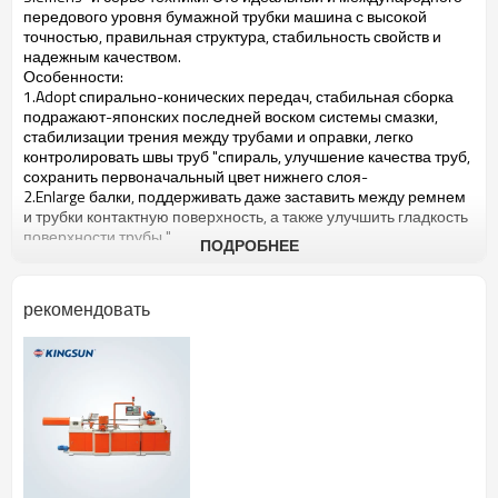
передового уровня
бумажной трубки
машина
с высокой
точностью,
правильная структура
, стабильность
свойств и
надежным качеством.
Особенности:
1.Adopt
спирально-конических
передач,
стабильная
сборка
подражают
-японских
последней
воском
системы смазки,
стабилизации
трения между
трубами и
оправки,
легко
контролировать
швы
труб
"
спираль,
улучшение
качества
труб
,
сохранить первоначальный
цвет нижнего
слоя
-
2.Enlarge
балки
, поддерживать
даже заставить
между ремнем
и
трубки
контактную поверхность
, а также улучшить
гладкость
поверхности
трубы
"
ПОДРОБНЕЕ
3.The
кадр
ленты с
несколькими
слоями
, с длинной
балки,
трубы
улучшения
гладкости
4.Girder
производится
старение
рассматривается
чугунных
и
рекомендовать
покрыты
CR
, прочным,
без
деформированных
5.Expandable
вала
фланце
можно настроить
ID
трубки
с
коническим
основных
грабить
6.High
скоростью и
низким
сопротивлением
отсечения
системы
, гладкой,
малоотходных
7.Changeable
скорости
8.Additional
циркулярный нож
отсечения
системы
9.Circuit
и электрические
аппараты, спроектированные и
установленные
международным стандартом