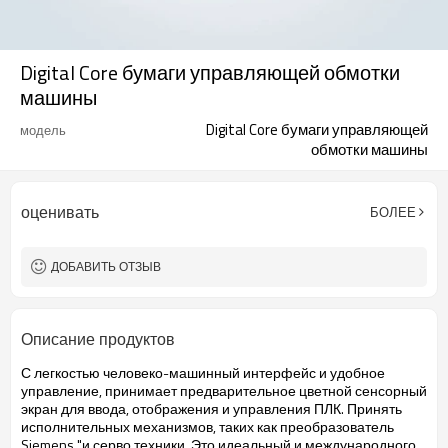
Digital Core бумаги управляющей обмотки
машины
Digital Core бумаги управляющей
модель
обмотки машины
оценивать
БОЛЕЕ
ДОБАВИТЬ ОТЗЫВ
Описание продуктов
С легкостью
человеко-машинный
интерфейс и удобное
управление
,
принимает предварительное
цветной сенсорный
экран
для ввода
, отображения и
управления ПЛК
.
Принять
исполнительных
механизмов
, таких как
преобразователь
Siemens
"
и серво
техники.
Это идеальный
и
международного